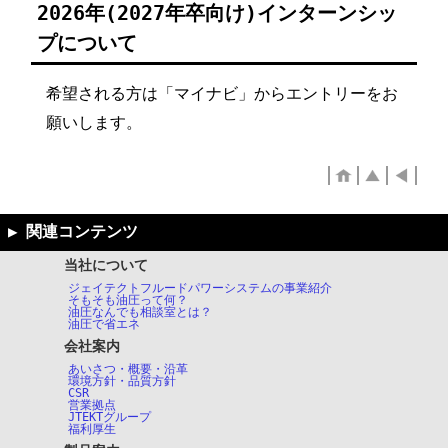
2026年(2027年卒向け)インターンシッ
プについて
希望される方は「マイナビ」からエントリーをお
願いします。
当社について
ジェイテクトフルードパワーシステムの事業紹介
そもそも油圧って何？
油圧なんでも相談室とは？
油圧で省エネ
会社案内
あいさつ・概要・沿革
環境方針・品質方針
CSR
営業拠点
JTEKTグループ
福利厚生