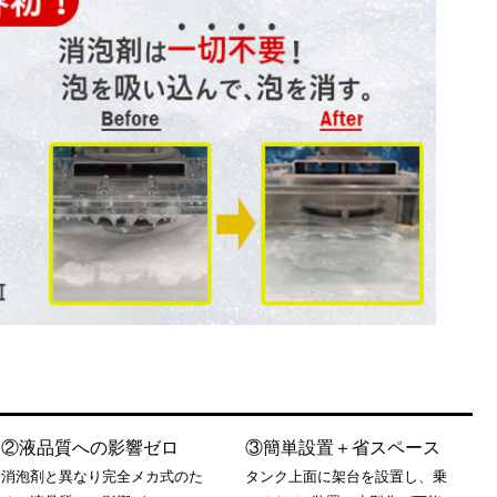
②液品質への影響ゼロ
③簡単設置＋省スペース
消泡剤と異なり完全メカ式のた
タンク上面に架台を設置し、乗