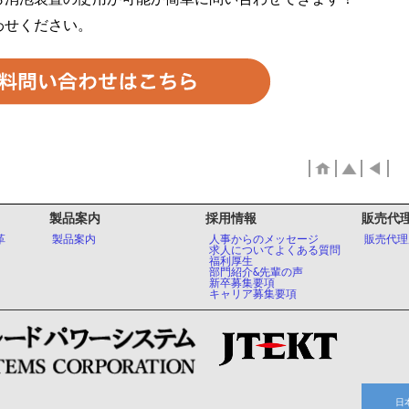
わせください。
製品案内
採用情報
販売代
革
製品案内
人事からのメッセージ
販売代理
求人についてよくある質問
福利厚生
部門紹介&先輩の声
新卒募集要項
キャリア募集要項
日