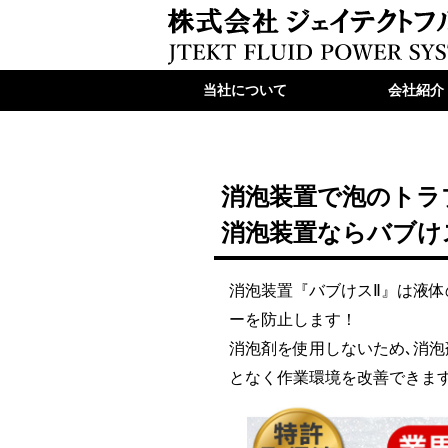
当社について
会社紹介
消泡装置で泡のトラ
消泡装置ならバブけ
消泡装置『バブけスⅡ』は液
ーを防止します！
消泡剤を使用しないため､消
となく作業環境を改善できま